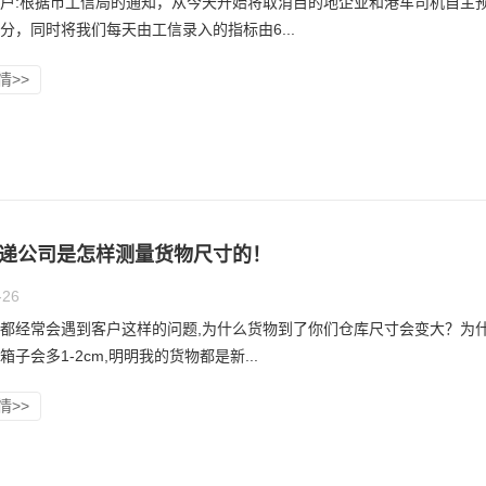
户:根据市工信局的通知，从今天开始将取消目的地企业和港车司机自主
分，同时将我们每天由工信录入的指标由6...
情>>
递公司是怎样测量货物尺寸的！
-26
都经常会遇到客户这样的问题,为什么货物到了你们仓库尺寸会变大？为
箱子会多1-2cm,明明我的货物都是新...
情>>