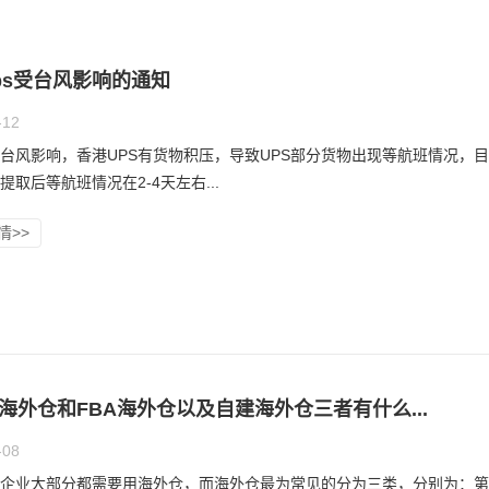
ps受台风影响的通知
-12
于台风影响，香港UPS有货物积压，导致UPS部分货物出现等航班情况，
提取后等航班情况在2-4天左右...
情>>
海外仓和FBA海外仓以及自建海外仓三者有什么...
-08
企业大部分都需要用海外仓，而海外仓最为常见的分为三类，分别为：第