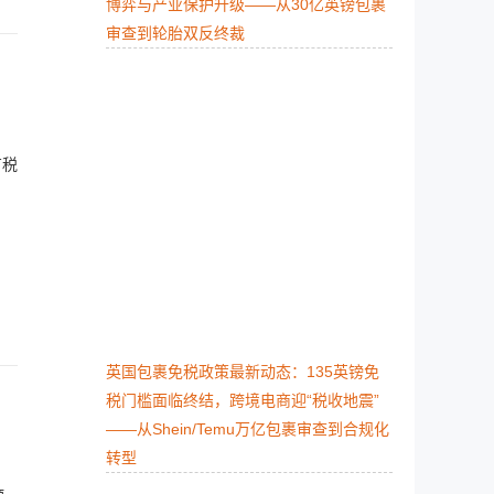
博弈与产业保护升级​——从30亿英镑包裹
审查到轮胎双反终裁
有税
英国包裹免税政策最新动态：135英镑免
税门槛面临终结，跨境电商迎“税收地震”​​
——从Shein/Temu万亿包裹审查到合规化
转型