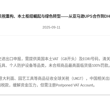
税重构、本土枢纽崛起与绿色转型​——从亚马逊UPS合作到D
2025-09-11
交进出口申报，需提供英国本土
（
开头）及
号码，清
VAT
GB
EORI
玩具、个人防护设备等品类，未合规商品最高面临货值
罚款
100%
意大利面、园艺工具等商品征收全球关税（
），中国相关出
UKGT
扣税款，缓解资金压力，但需注册
。
Postponed VAT Account