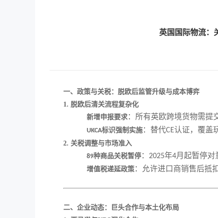
英国国际物流：关
一、政策与关税：脱欧后监管升级与成本博弈
1. 脱欧后清关流程复杂化
：所有英欧跨境货物需提
新增申报要求
：替代
认证，覆盖
标识强制实施
CE
UKCA
2. 关税调整与市场准入
：
年
月起暂停对
种商品关税暂停
2025
4
89
：允许进口商销售后抵
增值税递延政策
二、企业动态：巨头合作与本土化布局