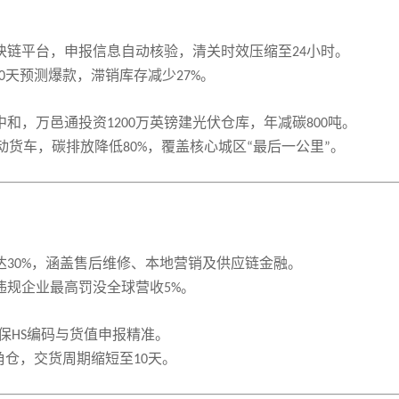
块链平台，申报信息自动核验，清关时效压缩至
小时。
24
天预测爆款，滞销库存减少
。
0
27%
中和，万邑通投资
万英镑建光伏仓库，年减碳
吨。
1200
800
动货车，碳排放降低
，覆盖核心城区
最后一公里
。
80%
“
”
达
，涵盖售后维修、本地营销及供应链金融。
30%
违规企业最高罚没全球营收
。
5%
保
编码与货值申报精准。
HS
角仓，交货周期缩短至
天。
10