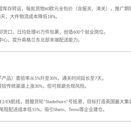
盟库存转运，每批货物
欧元全包价（含报关、清关），推广期
60
天，大件物流成本降低
。
3
18%
卸货口，日均处理
万件包裹，创造
个就业岗位。
45
600
中心，提升英格兰东北部末端配送能力。
子产品）查验率从
升至
，通关时间延长至
天。
5%
30%
7
费较传统渠道上涨
，但可规避合规风险。
30%
航线，首艘货轮
号抵港，目标打造英国最大集
E2/EX
“Stadelhorn”
尾程配送成本低
，吸引
、
等企业建仓。
15%
Shein
Temu