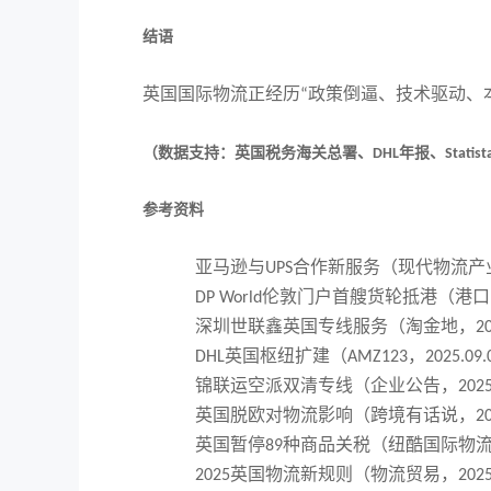
结语
英国国际物流正经历
政策倒逼、技术驱动、
“
（数据支持：英国税务海关总署、
年报、
DHL
Statist
参考资料
亚马逊与
合作新服务（现代物流产
UPS
伦敦门户首艘货轮抵港（港口
DP World
深圳世联鑫英国专线服务（淘金地，
2
英国枢纽扩建（
，
DHL
AMZ123
2025.09.
锦联运空派双清专线（企业公告，
2025
英国脱欧对物流影响（跨境有话说，
2
英国暂停
种商品关税（纽酷国际物
89
英国物流新规则（物流贸易，
2025
2025