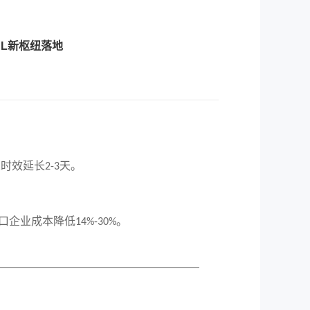
HL新枢纽落地
关时效延长
天。
2-3
。
口企业成本降低
。
14%-30%