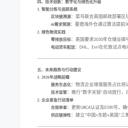
四、技术创新：数字化与绿色化升级
1. 智能分拣与追踪系统
：菜鸟联合英国邮政部署区
区块链溯源
：曼德海外仓通过算法提前
需求预测
3
AI
2. 绿色物流实践
：英国要求
年仓储业碳
零排放目标
2030
：
、
在伦敦试点电
电动货车配送
DHL
Evri
五、未来趋势与行动建议
1. 2026年战略前瞻
：物流企业增值服务占比将
服务生态化
：推行
数字关锁
自动放行，
技术监管
“
”
2. 企业紧急行动清单
：更新
认证及
号，确
合规审查
UKCA
EORI
：建立
中国
东欧
英国
三
供应链弹性
“
+
+
”