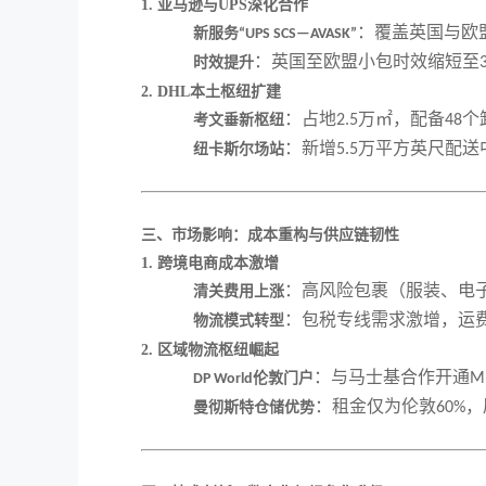
1. 亚马逊与UPS深化合作
：覆盖英国与欧
新服务
“UPS SCS—AVASK”
：英国至欧盟小包时效缩短至
时效提升
2. DHL本土枢纽扩建
：占地
万㎡，配备
个
考文垂新枢纽
2.5
48
：新增
万平方英尺配送
纽卡斯尔场站
5.5
三、市场影响：成本重构与供应链韧性
1. 跨境电商成本激增
：高风险包裹（服装、电
清关费用上涨
：包税专线需求激增，运
物流模式转型
2. 区域物流枢纽崛起
：与马士基合作开通
伦敦门户
M
DP World
：租金仅为伦敦
，
曼彻斯特仓储优势
60%