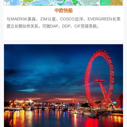
中欧快船
与MAERSK美森、ZIM以星、COSCO远洋、EVERGREEN长荣
建立长期伙伴关系，可做DAP、DDP、CIF贸易条款。