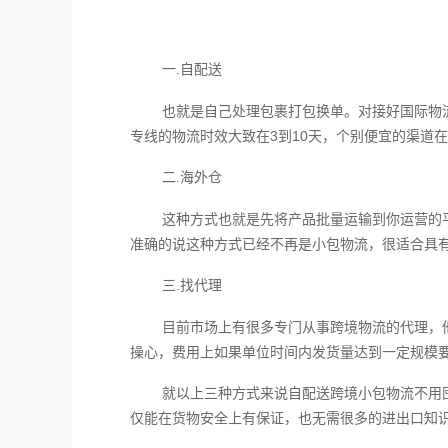
一.自配送
也就是自己处理包裹打包换单。对接好国际物
专线的物流时效大致在3到10天，个别便宜的渠道
二.海外仓
这种方式也就是先将产品批量运输到你运营的
准确的说这种方式已经不再是小包物流，很适合具
三.找代理
目前市场上有很多专门从事跨境物流的代理，
操心，费用上如果单位时间内发货量达到一定规模
就以上三种方式来说自配送跨境小包物流‍不
仅能在货物安全上有保证，也无需很多的进出口知