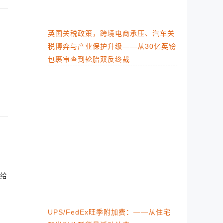
英国关税政策，跨境电商承压、汽车关
税博弈与产业保护升级​——从30亿英镑
包裹审查到轮胎双反终裁
给
UPS/FedEx旺季附加费：——从住宅