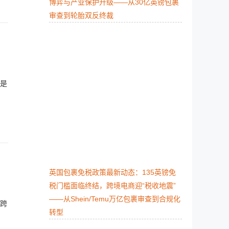
博弈与产业保护升级​——从30亿英镑包裹
审查到轮胎双反终裁
是
英国包裹免税政策最新动态：135英镑免
税门槛面临终结，跨境电商迎“税收地震”​​
——从Shein/Temu万亿包裹审查到合规化
跨
转型