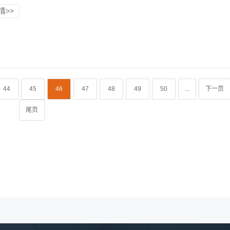
情>>
44
45
46
47
48
49
50
...
下一页
尾页