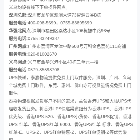
义乌均设有线下下单揽件网点。
深圳总部:
深圳市龙华区观澜大道73智源云谷B栋
服务电话:
400-098-5699，0755-83895699
华强北网点:
深圳市福田区桑达小区106栋振中路96号
服务电话:
0755-83249387
广州网点:
广州市荔湾区龙津中路508号万科金色荔苑111商铺
服务电话:
020-81002670
义乌网点:
义乌市金华兴港小区40栋二单元—楼
服务电话:
0579-85598708
UPS快递，泰嘉物流提供免费上门取件服务，深圳、广州、义乌
全城免费上门取件，东莞、惠州、佛山亦可视货量情况免费上门
取件。
泰嘉物流根据发货客户不同的需求，主营香港UPS和大陆UPS代
理收发货业务。将香港UPS快递渠道细分为香港UPS、香港UPS
优先级、香港UPS-520、香港UPS小货价、香港UPS促销、香港
UPS-红单、香港UPS红单-6000、香港UPS红单-标准、香港UPS
红单-E、UPS-Z、UPS红单特惠-Z、UPS红单促销-Z等优势渠