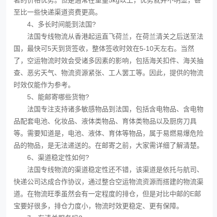
著的价格优势。但是通常在重量5kg以上，优势就并不明显，甚
至比一些快递渠道资费更高。
4、多长时间能到法国?
法国专线物流从香港起运直飞荷兰，在荷兰清关之后送至法
国，最快可5天到货签收，整体签收时效在5-10天左右。当然
了，空运物流时效会受诸多因素的影响，包括海关扣件、海关抽
查、恶劣天气、物流资源紧张、工人罢工等。因此，提供的物流
时效仅能作为参考。
5、能邮寄哪些货物?
法国专注支持诸多敏感物品到法国，包括含电物品、含电物
品配套电池、化妆品、液体类物品、育体类物品以及厨房刀具
等。需要知道是，电池、液体、育体等物品，属于易燃易爆危险
品的物品，是无法递送的。在邮寄之前，大家需详细了解清楚。
6、渠道稳定性如何?
法国专线物流的渠道稳定性还不错，该渠道是依托与航司、
快递公司达成合作协议，通过整合空运物流资源而搭建的物流渠
道。在物流旺季虽然会有一定程度的排仓，但是对比中邮的E邮
宝要好很多，排仓力度小，物流时效更稳定、更有保障。