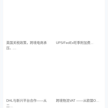
英国关税政策，跨境电商承
UPS/FedEx旺季附加费...
压、...
DHL与新兴平台合作——从
跨境物流VAT ——从欧盟O...
二...