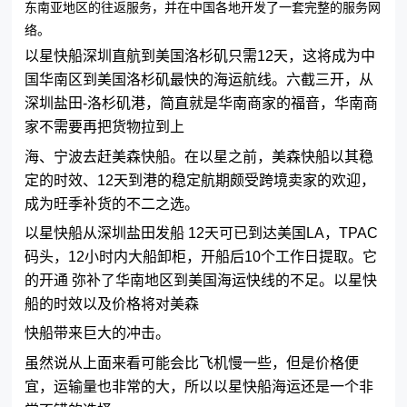
东南亚地区的往返服务，并在中国各地开发了一套完整的服务网
络。
以星快船深圳直航到美国洛杉矶只需12天，这将成为中
国华南区到美国洛杉矶最快的海运航线。六截三开，从
深圳盐田-洛杉矶港，简直就是华南商家的福音，华南商
家不需要再把货物拉到上
海、宁波去赶美森快船。在以星之前，美森快船以其稳
定的时效、12天到港的稳定航期颇受跨境卖家的欢迎，
成为旺季补货的不二之选。
以星快船从深圳盐田发船 12天可已到达美国LA，TPAC
码头，12小时内大船卸柜，开船后10个工作日提取。它
的开通 弥补了华南地区到美国海运快线的不足。以星快
船的时效以及价格将对美森
快船带来巨大的冲击。
虽然说从上面来看可能会比飞机慢一些，但是价格便
宜，运输量也非常的大，所以以星快船海运还是一个非