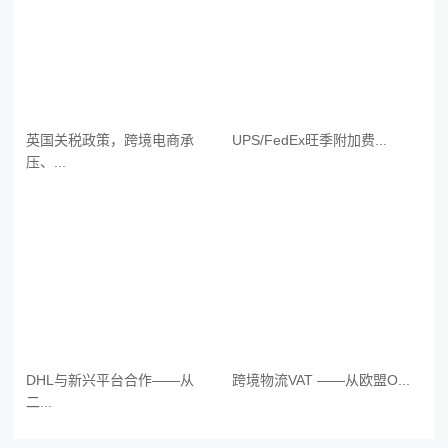
英国关税政策，跨境电商承
UPS/FedEx旺季附加费...
压、...
DHL与新兴平台合作——从
跨境物流VAT ——从欧盟O...
二...