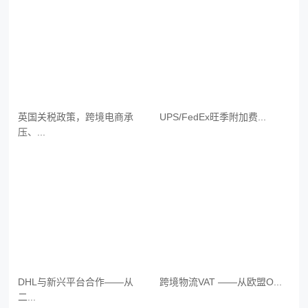
英国关税政策，跨境电商承
UPS/FedEx旺季附加费...
压、...
DHL与新兴平台合作——从
跨境物流VAT ——从欧盟O...
二...