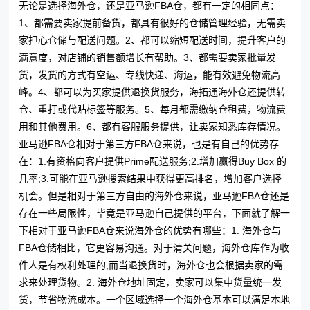
无论是选择海外仓，还是亚马逊FBA仓，都有一定的相同点：
1、都需要卖家提前备货，都具有很好的仓储管理经验，无需卖
家担心仓储与配送问题。2、都可以缩短配送时间，提升客户的
满意度，对店铺的销售额增长有帮助。3、都需要卖家批量发
货，发货的方式有空运、专线快递、海运，能有效避免物流高
峰。4、都可以为买家提供退换货服务，海拓通海外仓还提供转
仓、重打或代贴标签等服务。5、每月都需缴纳仓租费，物流费
用和其他费用。6、都有客服服务提供，让卖家知悉库存情况。
亚马逊FBA仓相对于第三方FBA仓来说，也是有自己的优势存
在：1.有资格向客户提供Prime配送服务;2.增加赢得Buy Box 的
几率;3.可能在亚马逊搜索结果中获得更高排名，增加客户选择
机会。但是相对于第三方自由的海外仓来说，亚马逊FBA仓还是
存在一些局限性，毕竟是亚马逊自己提供的平台，下面就了解一
下相对于亚马逊FBA仓来说海外仓的优势有哪些：1. 海外仓与
FBA仓储相比，它更容易沟通。对于清关问题，海外仓库作为收
件人是有权利处理的;而当退换货时，海外仓也会根据卖家的需
求来处理货物。2. 海外仓地址固定，卖家可以集中货量统一发
货，节省物流成本。一个区域选择一个海外仓基本可以满足本地