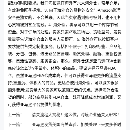
配送的时限要求。我们海拓通在海外有六大海外仓，常年充足，
有效避免旺季拥堵。3. 由于海外仓的货物的安全与Amazon账号
安全是独立的，不会关联。因此当卖家遇到账号被封，也不用担
心货物被封甚至销毁。
4. 海外仓，卖家可以共用一个库存节省
资金。对于订单的处理，卖家只需将收货地址、货物型号、发货
数量等告诉海外仓库的服务人员即可。5. 海外仓可以按照客户
要求提供各类定制化服务。包括但不限于：打印贴标签、产品组
装、分包、包装、进出仓品质管理、退货处理、翻新、重新包装
等，灵活性更高、服务更全。那么，海外仓还是亚马逊FBA仓到
底应该怎么选?重量小、体积小的商品，建议选择亚马逊FBA
仓，虽然亚马逊FBA仓成本高，但可以获得亚马逊更多的流量支
持;重量沉、体积大的商品，更适合使用海外仓，可以减少很多
额外费用;发货量大的卖家可以兼顾二者的优点。选择海外仓发
货的同时，部分商品转到FBA仓库。既可降低成本增加利润，又
可获得亚马逊平台提供的优惠。
上一篇：
清关流程大揭秘！这么做，跨境企业通关太轻松！
下一篇：
亚马逊发货美国海关查验、扣关处理下来要多长时