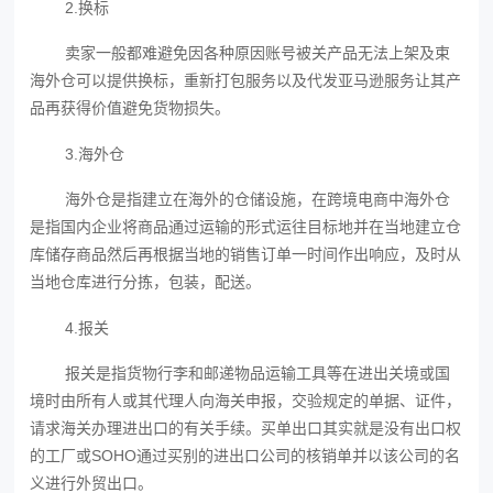
2.换标
卖家一般都难避免因各种原因账号被关产品无法上架及束
海外仓可以提供换标，重新打包服务以及代发亚马逊服务让其产
品再获得价值避免货物损失。
3.海外仓
海外仓是指建立在海外的仓储设施，在跨境电商中海外仓
是指国内企业将商品通过运输的形式运往目标地并在当地建立仓
库储存商品然后再根据当地的销售订单一时间作出响应，及时从
当地仓库进行分拣，包装，配送。
4.报关
报关是指货物行李和邮递物品运输工具等在进出关境或国
境时由所有人或其代理人向海关申报，交验规定的单据、证件，
请求海关办理进出口的有关手续。买单出口其实就是没有出口权
的工厂或SOHO通过买别的进出口公司的核销单并以该公司的名
义进行外贸出口。