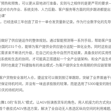
预热和预售，可以更从容地进行准备，实则与之相伴的是更严苛的要求——
，这对仓内作业、系统支持、人力后勤、客户服务等方面的同步跟进都提出
课”
商，已经连续三年创造了双十一单仓发货量新记录。作为行业数字化的先
前做好了供应链运作的整体规划。通过智能预测等一系列手段，帮助客户
全国的231个仓，能够为客户提供全供应链仓运配一体化业务。同时这些
实需求来不断迭代升级，在自己的业务中自然开花结果，具备良好的实用
的系统和生态的协同，才可能真正撘建起一个全产业链架构、和全产品生
同时也奠定了科捷独有的商业模式--为客户提供全生命周期的供应链管
障客户货物安全准时入仓，捷运宝可以做到按订单跟踪，突破了业界普遍干
保证待机时间，并没有一味追求极致的轻薄，而是选用了5300毫安的耐
0天的待机时间。
舞1.0的“车到人”模式，让AGV扮演拣货车的角色，用人机接力的方式
首个悬挂式AGV拣选方案，解决了全自动无人拣选区纵向空间的利用难题。科