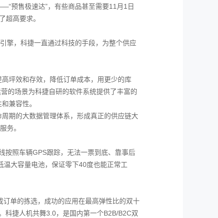
“预售极速达”，有些商品甚至需要11月1日
了超高要求。
导引擎，科捷一直通过科技的手段，为整个供应
提高坪效和存效，降低订单成本，用更少的库
运营的场景为科捷自研的软件系统提供了丰富的
性和兼容性。
命周期的大数据管理体系，形成真正的供应链大
理服务。
线按照车辆GPS跟踪，无法一票到底、靠事后
低温大容量电池，保证零下40度也能正常工
完成订单的拣选，成功的应用在最高弹性比的双十
捷人机共舞3.0，是国内第一个B2B/B2C双