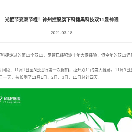
光棍节变双节棍！神州控股旗下科捷黑科技双11显神通
2021-03-18
K）旗下科捷走过的第11个双11，尽管已经积淀十年大促经验，但今年的双11
间段：11月1日至3日进行第一次促销，拉开双11的盛大帷幕。11月3日至
日一天，拉长到了11月1日、2日、3日、11日总计四天。