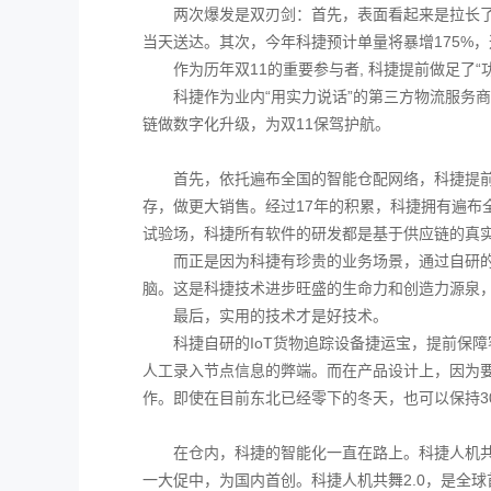
两次爆发是双刃剑：首先，表面看起来是拉长了
当天送达。其次，今年科捷预计单量将暴增175%
作为历年双11的重要参与者, 科捷提前做足了“功
科捷作为业内“用实力说话”的第三方物流服务
链做数字化升级，为双11保驾护航。
首先，依托遍布全国的智能仓配网络，科捷提
存，做更大销售。经过17年的积累，科捷拥有遍布
试验场，科捷所有软件的研发都是基于供应链的真
而正是因为科捷有珍贵的业务场景，通过自研
脑。这是科捷技术进步旺盛的生命力和创造力源泉，
最后，实用的技术才是好技术。
科捷自研的IoT货物追踪设备捷运宝，提前保
人工录入节点信息的弊端。而在产品设计上，因为要
作。即使在目前东北已经零下的冬天，也可以保持3
在仓内，科捷的智能化一直在路上。科捷人机共
一大促中，为国内首创。科捷人机共舞2.0，是全球