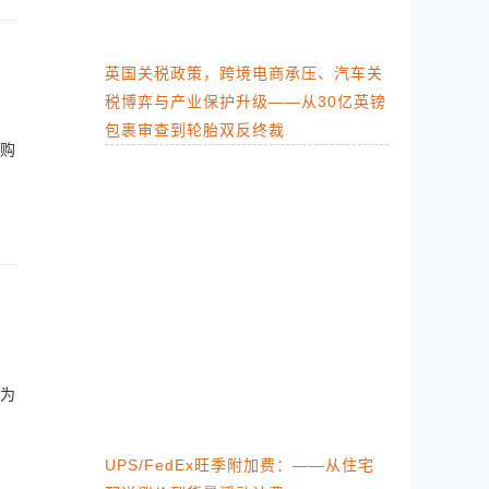
英国关税政策，跨境电商承压、汽车关
税博弈与产业保护升级​——从30亿英镑
包裹审查到轮胎双反终裁
购
为
UPS/FedEx旺季附加费：——从住宅